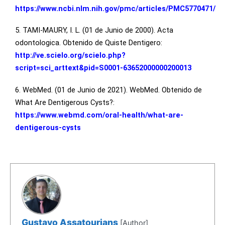
https://www.ncbi.nlm.nih.gov/pmc/articles/PMC5770471/
5. TAMI-MAURY, I. L. (01 de Junio de 2000). Acta
odontologica. Obtenido de Quiste Dentigero:
http://ve.scielo.org/scielo.php?
script=sci_arttext&pid=S0001-63652000000200013
6. WebMed. (01 de Junio de 2021). WebMed. Obtenido de
What Are Dentigerous Cysts?:
https://www.webmd.com/oral-health/what-are-
dentigerous-cysts
Gustavo Assatourians
[Author]