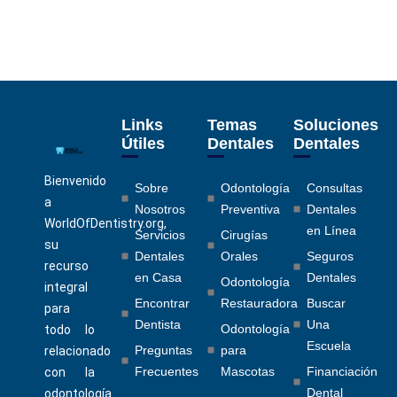
Links
Temas
Soluciones
Útiles
Dentales
Dentales
Bienvenido
Sobre
Odontología
Consultas
a
Nosotros
Preventiva
Dentales
WorldOfDentistry.org,
en Línea
Servicios
Cirugías
su
Dentales
Orales
Seguros
recurso
en Casa
Dentales
Odontología
integral
Encontrar
Restauradora
Buscar
para
Dentista
Una
Odontología
todo lo
Escuela
Preguntas
para
relacionado
Frecuentes
Mascotas
Financiación
con la
Dental
odontología.