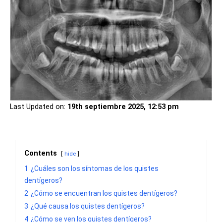
Last Updated on:
19th septiembre 2025, 12:53 pm
Contents
hide
1
¿Cuáles son los síntomas de los quistes
dentígeros?
2
¿Cómo se encuentran los quistes dentígeros?
3
¿Qué causa los quistes dentígeros?
4
¿Cómo se ven los quistes dentígeros?