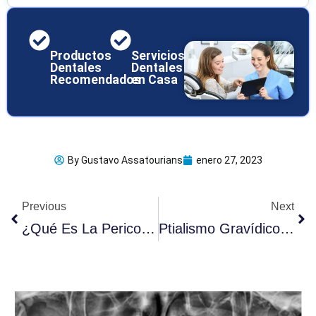
Productos
Servicios
Dentales
Dentales
Recomendados
en Casa
By
Gustavo Assatourians
enero 27, 2023
Ant
Sig
Previous
Next
¿Qué Es La Pericoronitis? 10 Posibles Síntomas
Ptialismo Gravídico: Saliva Excesiva Durante El Embarazo