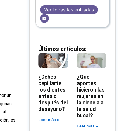
Ver todas las entradas
Últimos artículos:
¿Debes
¿Qué
cepillarte
aportes
los dientes
hicieron las
ner un
antes o
mujeres en
después del
la ciencia a
lgunas
desayuno?
la salud
 al
bucal?
Leer más »
ción, es
Leer más »