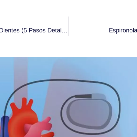
Bicarbonato De Sodio Para Blanquear Los Dientes (5 Pasos Detallados Y Beneficios)
Espironola