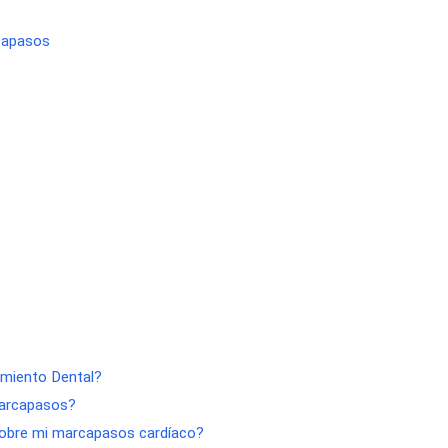
rcapasos
tamiento Dental?
Marcapasos?
sobre mi marcapasos cardíaco?