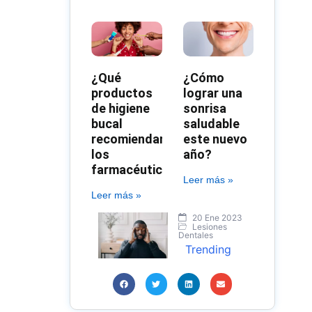
¿Qué
¿Cómo
productos
lograr una
de higiene
sonrisa
bucal
saludable
recomiendan
este nuevo
los
año?
farmacéuticos?
Leer más »
Leer más »
20 Ene 2023
Lesiones
Dentales
Trending