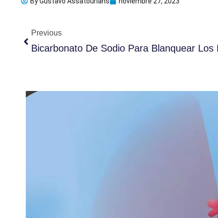
By
Gustavo Assatourians
noviembre 27, 2023
Ant
Previous