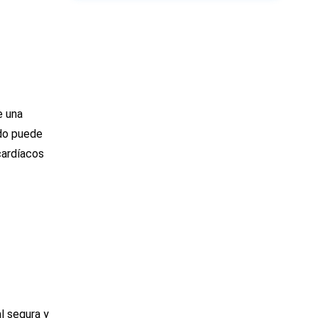
e una
ado puede
cardíacos
l segura y