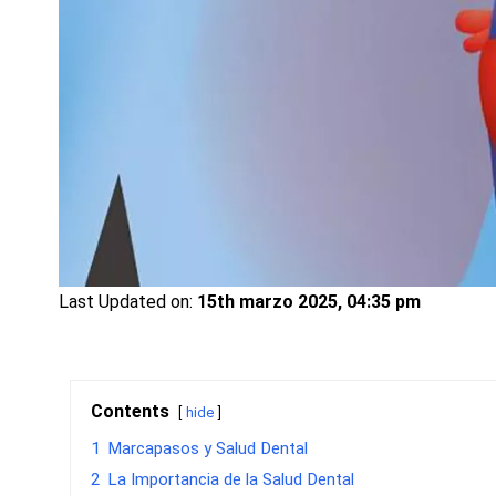
Last Updated on:
15th marzo 2025, 04:35 pm
Contents
hide
1
Marcapasos y Salud Dental
2
La Importancia de la Salud Dental