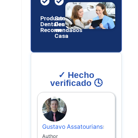
Productos
Servicios
Dentales
Dentales
Recomendados
en
Casa
✓ Hecho
verificado 🕓
Gustavo Assatourians
:
Author