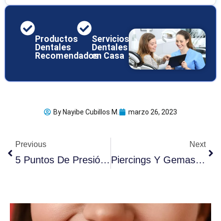
Productos
Servicios
Dentales
Dentales
Recomendados
en Casa
By
Nayibe Cubillos M.
marzo 26, 2023
Ant
Sig
Previous
Next
5 Puntos De Presión Para El Dolor De Muelas
Piercings Y Gemas Dentales: (10 Riesgos Que Debe Conocer)