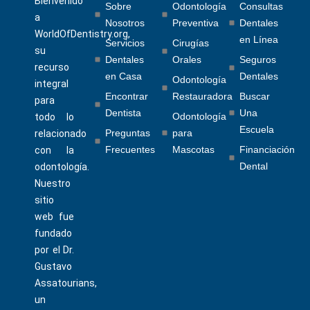
Bienvenido
Sobre
Odontología
Consultas
a
Nosotros
Preventiva
Dentales
WorldOfDentistry.org,
en Línea
Servicios
Cirugías
su
Dentales
Orales
Seguros
recurso
en Casa
Dentales
Odontología
integral
Encontrar
Restauradora
Buscar
para
Dentista
Una
Odontología
todo lo
Escuela
Preguntas
para
relacionado
Frecuentes
Mascotas
Financiación
con la
Dental
odontología.
Nuestro
sitio
web fue
fundado
por el Dr.
Gustavo
Assatourians,
un