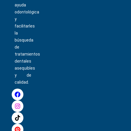
ayuda
odontológica
y
facilitarles
la
búsqueda
de
tratamientos
dentales
asequibles
y de
calidad.
F
I
T
P
a
n
i
i
c
s
k
n
e
t
t
t
b
a
o
e
o
g
k
r
o
r
e