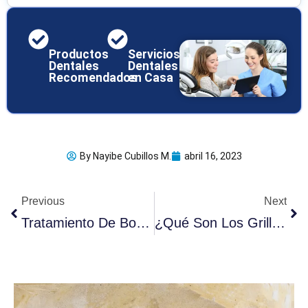
Productos
Servicios
Dentales
Dentales
Recomendados
en Casa
By
Nayibe Cubillos M.
abril 16, 2023
Ant
Sig
Previous
Next
Tratamiento De Boca De Trinchera En 3 Etapas: ¿Qué Saber?
¿Qué Son Los Grills Dentales Y Por Qué Son Populares?