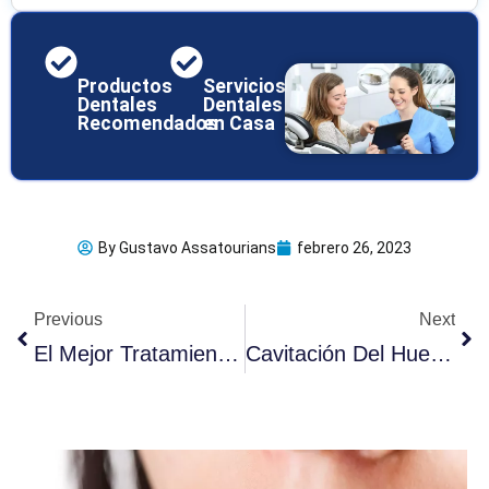
Productos
Servicios
Dentales
Dentales
Recomendados
en Casa
By
Gustavo Assatourians
febrero 26, 2023
Ant
Sig
Previous
Next
El Mejor Tratamiento Para Las Aftas Bucales Para Probar En Casa
Cavitación Del Hueso De La Mandíbula: ¿cómo Prevenirla?