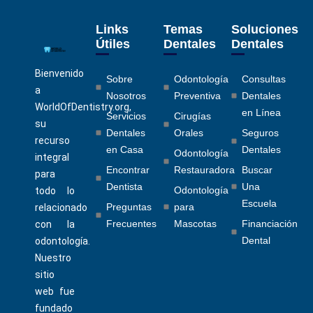
Links
Temas
Soluciones
Útiles
Dentales
Dentales
Bienvenido
Sobre
Odontología
Consultas
a
Nosotros
Preventiva
Dentales
WorldOfDentistry.org,
en Línea
Servicios
Cirugías
su
Dentales
Orales
Seguros
recurso
en Casa
Dentales
Odontología
integral
Encontrar
Restauradora
Buscar
para
Dentista
Una
Odontología
todo lo
Escuela
Preguntas
para
relacionado
Frecuentes
Mascotas
Financiación
con la
Dental
odontología.
Nuestro
sitio
web fue
fundado