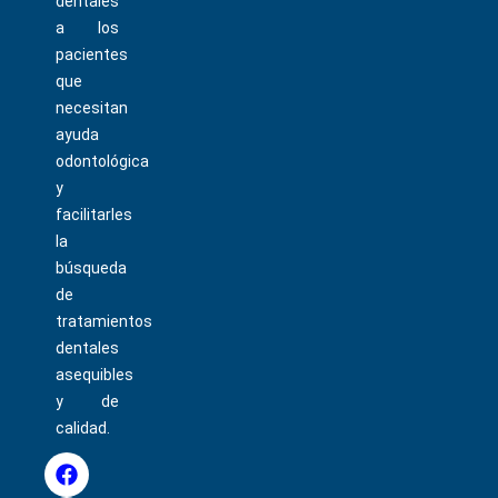
dentales
a los
pacientes
que
necesitan
ayuda
odontológica
y
facilitarles
la
búsqueda
de
tratamientos
dentales
asequibles
y de
calidad.
F
I
T
P
a
n
i
i