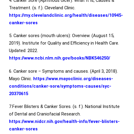
4. Canker Sore (Aphthous Ulcer): What It Is, Causes &
Treatment. (s. f.). Cleveland Clinic.
https://my.clevelandclinic.org/health/diseases/10945-
canker-sores
5. Canker sores (mouth ulcers): Overview. (August 15,
2019). Institute for Quality and Efficiency in Health Care.
Updated: 2022.
https://www.ncbi.nlm.nih.gov/books/NBK546250/
6. Canker sore – Symptoms and causes. (April 3, 2018).
Mayo Clinic.
https://www.mayoclinic.org/diseases-
conditions/canker-sore/symptoms-causes/syc-
20370615
7.Fever Blisters & Canker Sores. (s. f.). National Institute
of Dental and Craniofacial Research.
https://www.nidcr.nih.gov/health-info/fever-blisters-
canker-sores