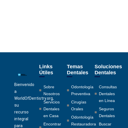
Links
Temas
Soluciones
Útiles
Dentales
Dentales
Bienvenido
Sobre
Odontología
Consultas
a
Nosotros
Preventiva
Dentales
WorldOfDentistry.org,
en Línea
Servicios
Cirugías
su
Dentales
Orales
Seguros
recurso
en Casa
Dentales
Odontología
integral
Encontrar
Restauradora
Buscar
para