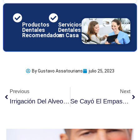
Productos
Servicios
Dentales
Dentales
Recomendados
en Casa
By
Gustavo Assatourians
julio 25, 2023
Ant
Sig
Previous
Next
Irrigación Del Alveolo De La Muela Del Juicio: 5 Problemas
Se Cayó El Empaste Dental: 5 Razones Importantes Para Ver A Un Dentista