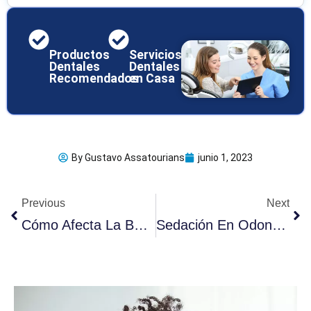
Productos
Servicios
Dentales
Dentales
Recomendados
en Casa
By
Gustavo Assatourians
junio 1, 2023
Ant
Sig
Previous
Next
Cómo Afecta La Bulimia En Los Dientes: 8 Síntomas Claves
Sedación En Odontología: 6 Riesgos Potenciales