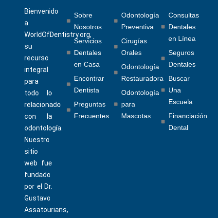
Bienvenido
Sobre
Odontología
Consultas
a
Nosotros
Preventiva
Dentales
WorldOfDentistry.org,
en Línea
Servicios
Cirugías
su
Dentales
Orales
Seguros
recurso
en Casa
Dentales
Odontología
integral
Encontrar
Restauradora
Buscar
para
Dentista
Una
Odontología
todo lo
Escuela
Preguntas
para
relacionado
Frecuentes
Mascotas
Financiación
con la
Dental
odontología.
Nuestro
sitio
web fue
fundado
por el Dr.
Gustavo
Assatourians,