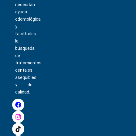
necesitan
ayuda
odontológica
y
facilitarles
la
búsqueda
de
tratamientos
dentales
asequibles
y de
calidad.
F
I
T
P
a
n
i
i
c
s
k
n
e
t
t
t
b
a
o
e
o
g
k
r