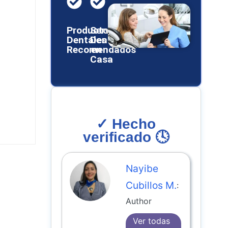
Productos
Servicios
Dentales
Dentales
Recomendados
en
Casa
✓ Hecho
verificado 🕓
Nayibe
Cubillos M.
:
Author
Ver todas