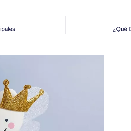
ipales
¿Qué E