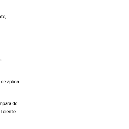
nte,
n
 se aplica
ámpara de
l diente.