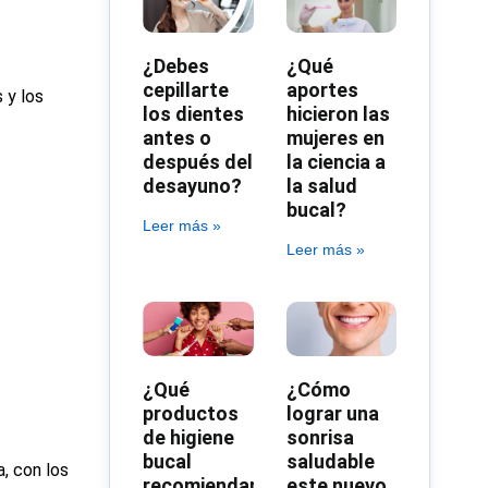
¿Debes
¿Qué
cepillarte
aportes
 y los
los dientes
hicieron las
antes o
mujeres en
después del
la ciencia a
desayuno?
la salud
bucal?
Leer más »
Leer más »
¿Qué
¿Cómo
productos
lograr una
de higiene
sonrisa
bucal
saludable
, con los
recomiendan
este nuevo