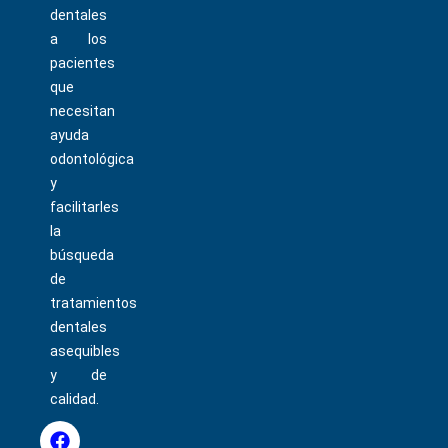
dentales
a los
pacientes
que
necesitan
ayuda
odontológica
y
facilitarles
la
búsqueda
de
tratamientos
dentales
asequibles
y de
calidad.
F
I
T
P