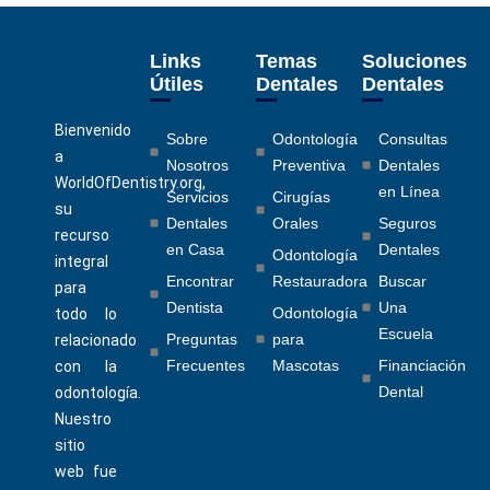
Links
Temas
Soluciones
Útiles
Dentales
Dentales
Bienvenido
Sobre
Odontología
Consultas
a
Nosotros
Preventiva
Dentales
WorldOfDentistry.org,
en Línea
Servicios
Cirugías
su
Dentales
Orales
Seguros
recurso
en Casa
Dentales
Odontología
integral
Encontrar
Restauradora
Buscar
para
Dentista
Una
Odontología
todo lo
Escuela
Preguntas
para
relacionado
Frecuentes
Mascotas
Financiación
con la
Dental
odontología.
Nuestro
sitio
web fue