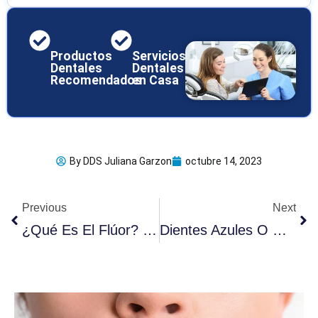
Productos
Servicios
Dentales
Dentales
Recomendados
en Casa
By
DDS Juliana Garzon
octubre 14, 2023
Ant
Sig
Previous
Next
¿Qué Es El Flúor? 5 Productos Para Incorporarlo A Su Rutina
Dientes Azules O Grises: 2 Causas Principales Que Debes Conocer