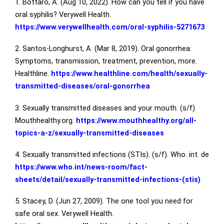
1. Bottaro, A. (Aug 10, 2022). How can you tell if you have
oral syphilis? Verywell Health.
https://www.verywellhealth.com/oral-syphilis-5271673
2. Santos-Longhurst, A. (Mar 8, 2019). Oral gonorrhea:
Symptoms, transmission, treatment, prevention, more.
Healthline.
https://www.healthline.com/health/sexually-
transmitted-diseases/oral-gonorrhea
3. Sexually transmitted diseases and your mouth. (s/f).
Mouthhealthy.org.
https://www.mouthhealthy.org/all-
topics-a-z/sexually-transmitted-diseases
4. Sexually transmitted infections (STIs). (s/f). Who. int. de
https://www.who.int/news-room/fact-
sheets/detail/sexually-transmitted-infections-(stis)
5. Stacey, D. (Jun 27, 2009). The one tool you need for
safe oral sex. Verywell Health.