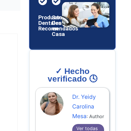
Productos
Servicios
Dentales
Dentales
Recomendados
en
Casa
✓ Hecho
verificado 🕓
Dr. Yeidy
Carolina
Mesa
: Author
Ver todas