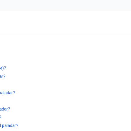
or)?
ar?
paladar?
ladar?
?
l paladar?