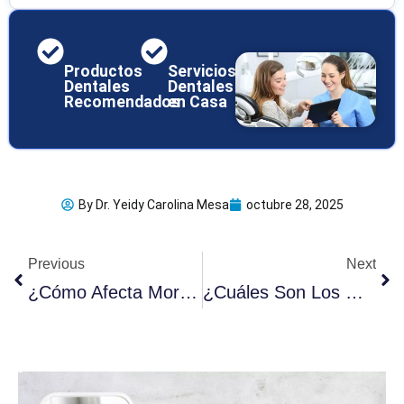
Productos
Servicios
Dentales
Dentales
Recomendados
en Casa
By
Dr. Yeidy Carolina Mesa
octubre 28, 2025
Ant
Sig
Previous
Next
¿Cómo Afecta Morderse Las Uñas A Tus Dientes Y Encías?
¿Cuáles Son Los Mejores Cepillos De Dientes Para Cada Edad?