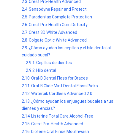
2.3
Crest Pro-Health Advanced
2.4
Sensodyne Repair and Protect
2.5
Parodontax Complete Protection
2.6
Crest Pro-Health Gum Detoxify
2.7
Crest 3D White Advanced
2.8
Colgate Optic White Advanced
2.9
¿Cómo ayudan los cepillos y el hilo dental al
cuidado bucal?
2.9.1
Cepillos de dientes
2.9.2
Hilo dental
2.10
Oral-B Dental Floss for Braces
2.11
Oral-B Glide Mint Dental Floss Picks
2.12
Waterpik Cordless Advanced 2.0
2.13
¿Cómo ayudan los enjuagues bucales a tus
dientes y encías?
2.14
Listerine Total Care Alcohol-Free
2.15
Crest Pro-Health Advanced
2.16
biotène Oral Rinse Mouthwash