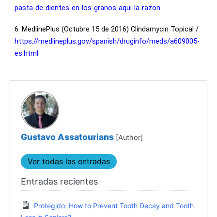
pasta-de-dientes-en-los-granos-aqui-la-razon
6. MedlinePlus (Octubre 15 de 2016) Clindamycin Topical /
https://medlineplus.gov/spanish/druginfo/meds/a609005-
es.html
Gustavo Assatourians
[Author]
Ver todas las entradas
Entradas recientes
Protegido: How to Prevent Tooth Decay and Tooth