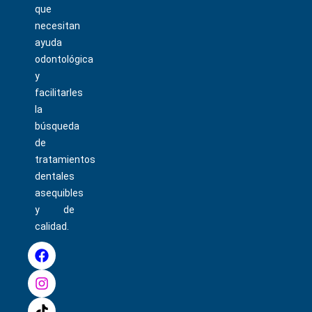
que
necesitan
ayuda
odontológica
y
facilitarles
la
búsqueda
de
tratamientos
dentales
asequibles
y de
calidad.
F
I
T
P
a
n
i
i
c
s
k
n
e
t
t
t
b
a
o
e