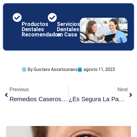
Productos
Servicios
Dentales
Dentales
Recomendados
en Casa
By
Gustavo Assatourians
agosto 11, 2023
Ant
Sig
Previous
Next
Remedios Caseros Para Las Úlceras Bucales: 8 Consejos Garantizados
¿Es Segura La Pasta Dental Con Carbón Activo? 5 Consecuencias