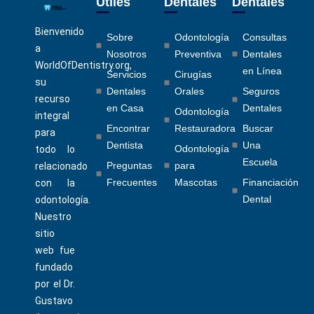
Útiles
Dentales
Dentales
Bienvenido
Sobre
Odontología
Consultas
a
Nosotros
Preventiva
Dentales
WorldOfDentistry.org,
en Línea
Servicios
Cirugías
su
Dentales
Orales
Seguros
recurso
en Casa
Dentales
Odontología
integral
Encontrar
Restauradora
Buscar
para
Dentista
Una
Odontología
todo lo
Escuela
Preguntas
para
relacionado
Frecuentes
Mascotas
Financiación
con la
Dental
odontología.
Nuestro
sitio
web fue
fundado
por el Dr.
Gustavo