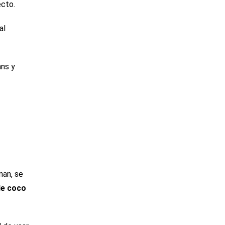
ecto.
al
ans y
nan, se
de coco