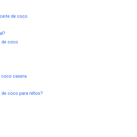
ceite de coco
al?
e de coco
e coco casera
e de coco para niños?