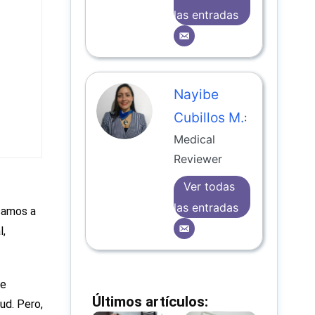
las entradas
Nayibe
Cubillos M.
:
Medical
Reviewer
Ver todas
las entradas
samos a
l,
de
Últimos artículos:
ud. Pero,