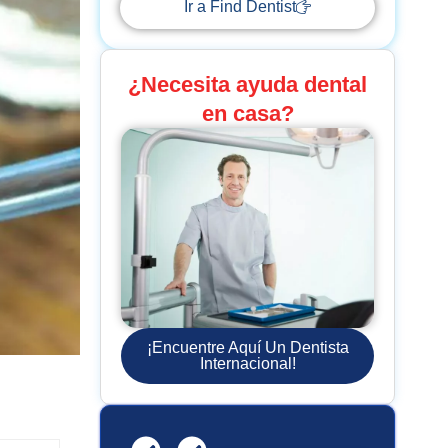
Ir a Find Dentist
¿Necesita ayuda dental
en casa?
¡Encuentre Aquí Un Dentista
Internacional!