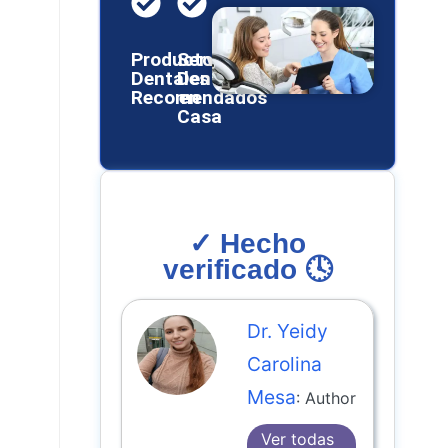
Productos
Servicios
Dentales
Dentales
Recomendados
en
Casa
✓ Hecho
verificado 🕓
Dr. Yeidy
Carolina
Mesa
: Author
Ver todas