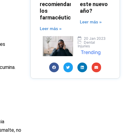
recomiendan
este nuevo
los
año?
farmacéuticos?
Leer más »
Leer más »
20 Jan 2023
Dental
tes
Injuries
Trending
rcumina.
ia
smalte, no