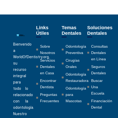
Links
Temas
Soluciones
Útiles
Dentales
Dentales
Bienvenido
Sobre
Odontología
Consultas
a
Nosotros
Preventiva
Dentales
WorldOfDentistry.org,
en Línea
Servicios
Cirugías
su
Dentales
Orales
Seguros
recurso
en Casa
Dentales
Odontología
integral
Encontrar
Restauradora
Buscar
para
Dentista
Una
Odontología
todo lo
Escuela
Preguntas
para
relacionado
Frecuentes
Mascotas
Financiación
con la
Dental
odontología.
Nuestro