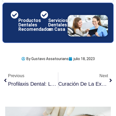
Productos
Servicios
Dentales
Dentales
Recomendados
en Casa
By
Gustavo Assatourians
julio 18, 2023
Ant
Sig
Previous
Next
Profilaxis Dental: Los 6 Procedimientos Más Comunes
Curación De La Extracción Dental: 10 Consejos Rápidos