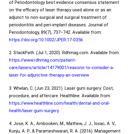
of Periodontology best evidence consensus statement
on the efficacy of laser therapy used alone or as an
adjunct to non-surgical and surgical treatment of
periodontitis and peri-implant diseases. Journal of
Periodontology, 89(7), 737–742. Available from:
https://doi.org/10.1002/JPER.17-0356
2. StackPath. (Jul 1, 2020). Rdhmag.com. Available from:
https://www.rdhmag.com/patient-
care/lasers/article/14179001/reasons-to-consider-a-
laser-for-adjunctive-therapy-an-overview
3. Whelan, C. (Jun 23, 2021). Laser gum surgery: Cost,
procedure, and aftercare. Healthline. Available from:
https://www.healthline.com/health/dental-and-oral-
health/laser-gum-surgery
4. Jose, K. A., Ambooken, M., Mathew, J. J., Issac, A. V.,
Kunju, A. P., & Parameshwaran, R. A. (2016). Management