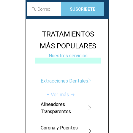
E
SUSCRIBETE
m
a
i
l
TRATAMIENTOS
MÁS POPULARES
Nuestros servicios
Extracciones Dentales
• Ver más →
Alineadores
Transparentes
Corona y Puentes