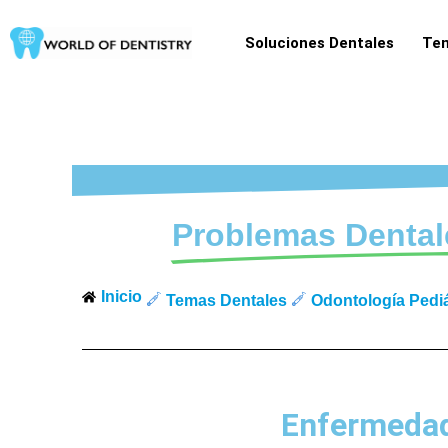
Ir
al
Soluciones Dentales
Tem
contenido
Problemas Dental
Inicio
Temas Dentales
Odontología Pediá
Enfermedad