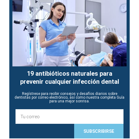
19 antibióticos naturales para
prevenir cualquier infección dental
Regístrese para recibir consejos y desafíos diarios sobre
dentistas por correo electrónico, así como nuestra completa Guía
para una mejor sonrisa.
E
m
a
i
SUBSCRIBIRSE
l