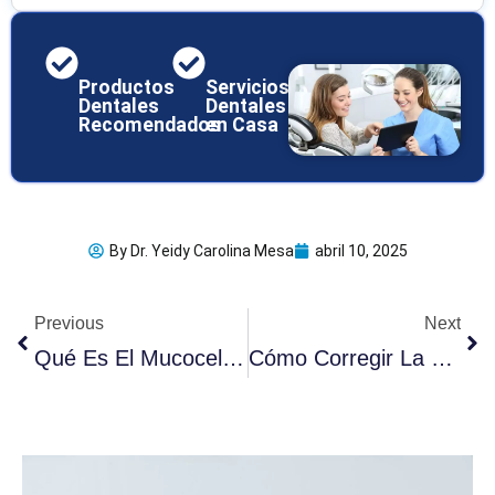
Productos
Servicios
Dentales
Dentales
Recomendados
en Casa
By
Dr. Yeidy Carolina Mesa
abril 10, 2025
Ant
Sig
Previous
Next
Qué Es El Mucocele: Guía Completa Para Comprenderlo
Cómo Corregir La Sobremordida Y Mejorar Tu Sonrisa