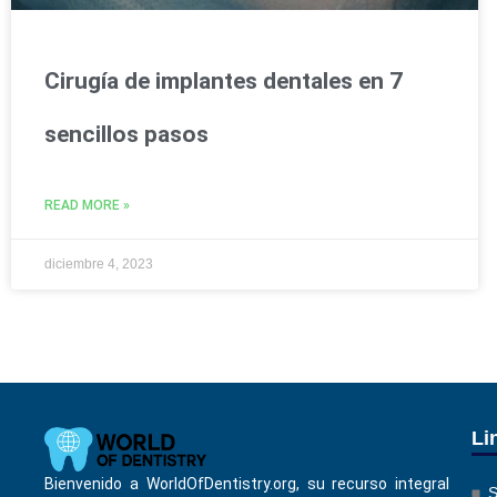
Cirugía de implantes dentales en 7
sencillos pasos
READ MORE »
diciembre 4, 2023
Li
Bienvenido a WorldOfDentistry.org, su recurso integral
S