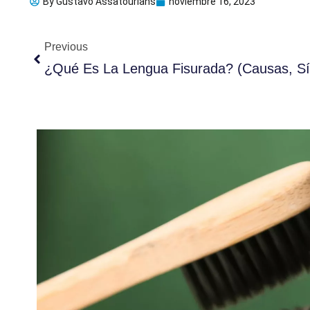
By
Gustavo Assatourians
noviembre 16, 2023
Ant
Previous