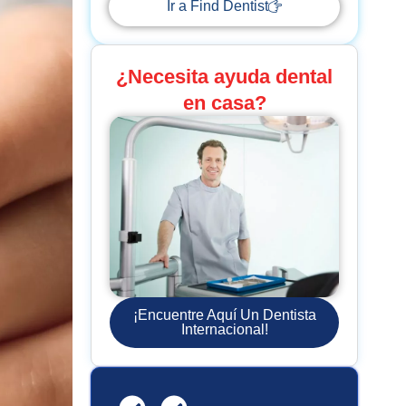
Ir a Find Dentist
¿Necesita ayuda dental
en casa?
¡Encuentre Aquí Un Dentista
Internacional!