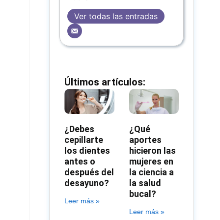
Ver todas las entradas
Últimos artículos:
¿Debes
¿Qué
cepillarte
aportes
los dientes
hicieron las
antes o
mujeres en
después del
la ciencia a
desayuno?
la salud
bucal?
Leer más »
Leer más »