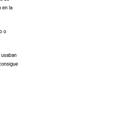
 en la
o o
a usaban
 consigue