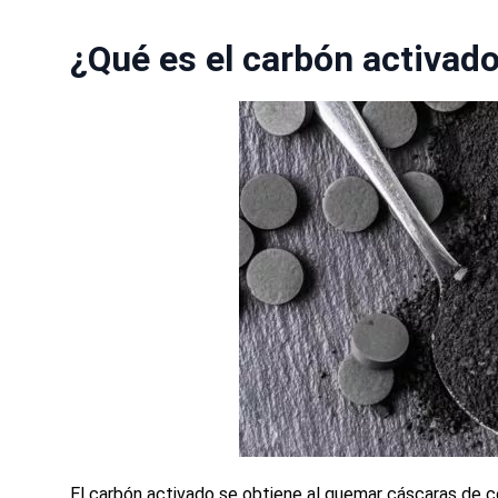
¿Qué es el carbón activado
El carbón activado se obtiene al quemar cáscaras de c