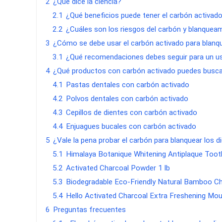
2
¿Qué dice la ciencia?
2.1
¿Qué beneficios puede tener el carbón activad
2.2
¿Cuáles son los riesgos del carbón y blanquea
3
¿Cómo se debe usar el carbón activado para blanq
3.1
¿Qué recomendaciones debes seguir para un us
4
¿Qué productos con carbón activado puedes buscar
4.1
Pastas dentales con carbón activado
4.2
Polvos dentales con carbón activado
4.3
Cepillos de dientes con carbón activado
4.4
Enjuagues bucales con carbón activado
5
¿Vale la pena probar el carbón para blanquear los d
5.1
Himalaya Botanique Whitening Antiplaque Toot
5.2
Activated Charcoal Powder 1 lb
5.3
Biodegradable Eco-Friendly Natural Bamboo C
5.4
Hello Activated Charcoal Extra Freshening Mo
6
Preguntas frecuentes