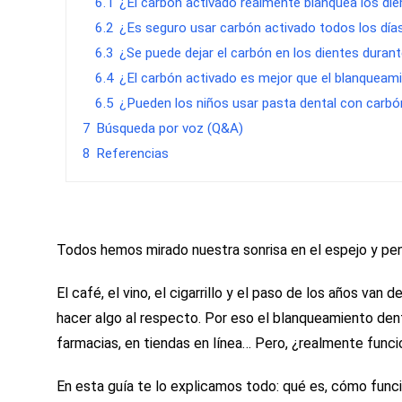
6.1
¿El carbón activado realmente blanquea los di
6.2
¿Es seguro usar carbón activado todos los día
6.3
¿Se puede dejar el carbón en los dientes duran
6.4
¿El carbón activado es mejor que el blanqueam
6.5
¿Pueden los niños usar pasta dental con carbó
7
Búsqueda por voz (Q&A)
8
Referencias
Todos hemos mirado nuestra sonrisa en el espejo y p
El café, el vino, el cigarrillo y el paso de los años van
hacer algo al respecto. Por eso el blanqueamiento dent
farmacias, en tiendas en línea… Pero, ¿realmente func
En esta guía te lo explicamos todo: qué es, cómo funcio