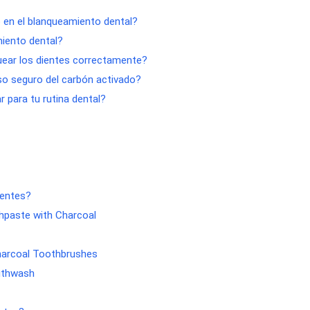
o en el blanqueamiento dental?
miento dental?
uear los dientes correctamente?
o seguro del carbón activado?
 para tu rutina dental?
ientes?
hpaste with Charcoal
harcoal Toothbrushes
uthwash