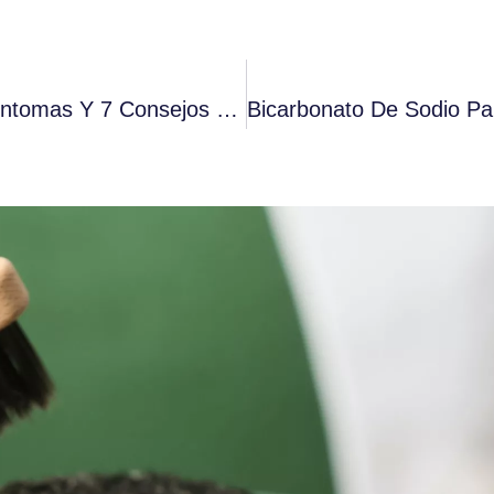
¿Qué Es La Lengua Fisurada? (Causas, Síntomas Y 7 Consejos Útiles)