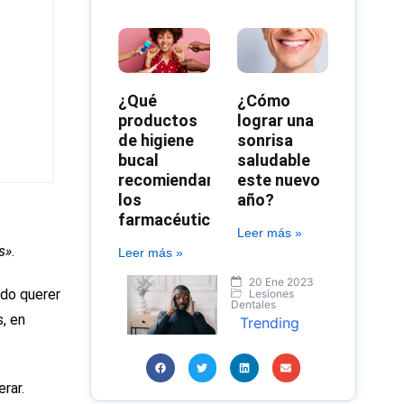
¿Qué
¿Cómo
productos
lograr una
de higiene
sonrisa
bucal
saludable
recomiendan
este nuevo
los
año?
farmacéuticos?
Leer más »
s»
.
Leer más »
20 Ene 2023
lido querer
Lesiones
Dentales
, en
Trending
rar.