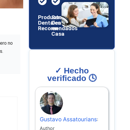
Productos
Servicios
Dentales
Dentales
Recomendados
en
Casa
Pero no
s.
✓ Hecho
verificado 🕓
Gustavo Assatourians
:
Author