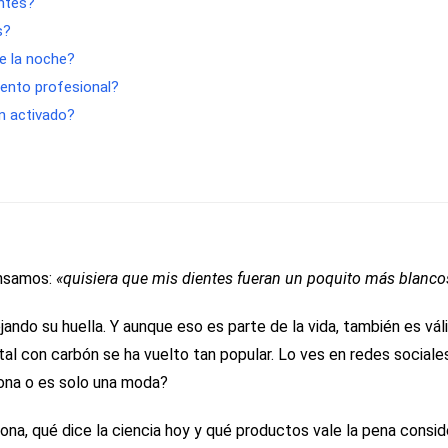
entes?
s?
te la noche?
iento profesional?
n activado?
ensamos:
«quisiera que mis dientes fueran un poquito más blanco
 dejando su huella. Y aunque eso es parte de la vida, también es vá
al con carbón se ha vuelto tan popular. Lo ves en redes sociales
iona o es solo una moda?
na, qué dice la ciencia hoy y qué productos vale la pena conside