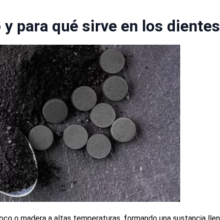
 y para qué sirve en los diente
oco o madera a altas temperaturas, formando una sustancia lle