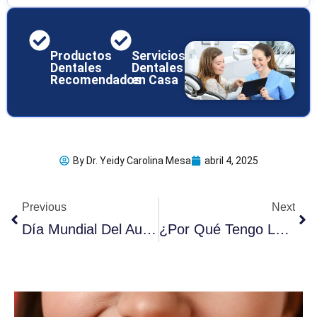
Productos
Servicios
Dentales
Dentales
Recomendados
en Casa
By
Dr. Yeidy Carolina Mesa
abril 4, 2025
Ant
Sig
Previous
Next
Día Mundial Del Autismo: Estrategias Para El Cuidado Dental
¿Por Qué Tengo La Boca Seca Al Dormir?